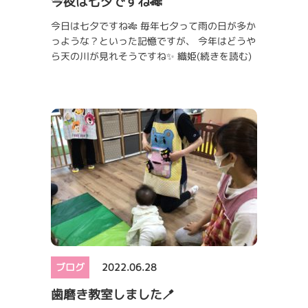
今夜は七夕ですね🎋
今日は七夕ですね🎋 毎年七夕って雨の日が多か
っような？といった記憶ですが、 今年はどうや
ら天の川が見れそうですね✨ 織姫
(続きを読む)
ブログ
2022.06.28
歯磨き教室しました🪥